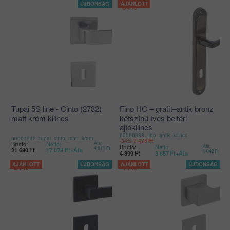
-34%
Tupai 5S line - Cinto (2732)
Fino HC – grafit–antik bronz
matt króm kilincs
kétszínű íves beltéri
ajtókilincs
00000888_fino_antik_kilincs
00001942_tupai_cinto_matt_krom
-34%
7 475
Ft
Bruttó:
Nettó:
Áfa:
Bruttó:
Nettó:
Áfa:
4 611
Ft
21 690
Ft
17 079
Ft
+Áfa
1 042
Ft
4 899
Ft
3 857
Ft
+Áfa
-21%
-11%