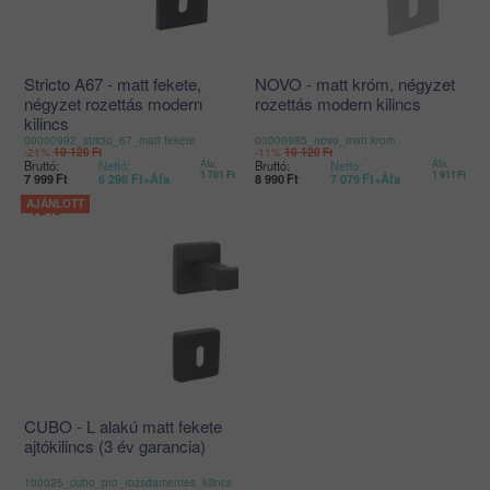
Stricto A67 - matt fekete,
NOVO - matt króm, négyzet
négyzet rozettás modern
rozettás modern kilincs
kilincs
00000992_stricto_67_matt fekete
00000985_novo_matt krom
-21%
-11%
10 120
Ft
10 120
Ft
Bruttó:
Nettó:
Áfa:
Bruttó:
Nettó:
Áfa:
1 701
Ft
1 911
Ft
7 999
Ft
6 298
Ft
+Áfa
8 990
Ft
7 079
Ft
+Áfa
-18%
CUBO - L alakú matt fekete
ajtókilincs (3 év garancia)
100025_cubo_pro_rozsdamentes_kilincs