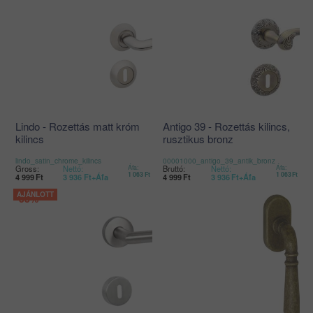
Lindo - Rozettás matt króm
Antigo 39 - Rozettás kilincs,
kilincs
rusztikus bronz
lindo_satin_chrome_kilincs
00001000_antigo_39_antik_bronz
Gross:
Nettó:
Áfa:
Bruttó:
Nettó:
Áfa:
1 063
Ft
1 063
Ft
4 999
Ft
3 936
Ft
+Áfa
4 999
Ft
3 936
Ft
+Áfa
-38%