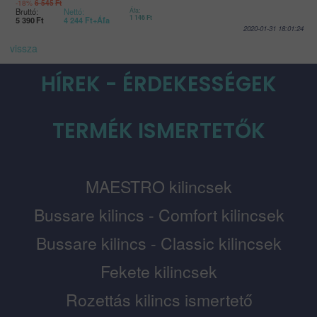
-18%
6 545
Ft
Bruttó:
Nettó:
Áfa:
1 146
Ft
5 390
Ft
4 244
Ft
+Áfa
2020-01-31 18:01:24
vissza
HÍREK - ÉRDEKESSÉGEK
TERMÉK ISMERTETŐK
MAESTRO kilincsek
Bussare kilincs - Comfort kilincsek
Bussare kilincs - Classic kilincsek
Fekete kilincsek
Rozettás kilincs ismertető