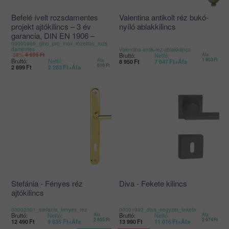
Befelé ívelt rozsdamentes
Valentina antikolt réz bukó-
projekt ajtókilincs – 3 év
nyíló ablakkilincs
garancia, DIN EN 1906 –
00000990_gino_pro_inox_rozettas_rozs
matt INOX
damentes
Valentina-antik-rez-ablakkilincs
-38%
Bruttó:
Nettó:
Áfa:
4 695
Ft
1 903
Ft
Bruttó:
Nettó:
Áfa:
8 950
Ft
7 047
Ft
+Áfa
616
Ft
2 899
Ft
2 283
Ft
+Áfa
Stefánia - Fényes réz
Diva - Fekete kilincs
ajtókilincs
00002001_stefania_fenyes_rez
00001992_diva_negyzet_fekete
Bruttó:
Nettó:
Áfa:
Bruttó:
Nettó:
Áfa:
2 655
Ft
2 974
Ft
12 490
Ft
9 835
Ft
+Áfa
13 990
Ft
11 016
Ft
+Áfa