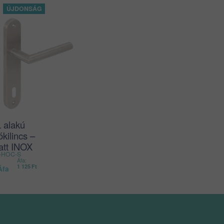
 alakú
kilincs –
att INOX
-HOC-S
Áfa:
1 125
Ft
Áfa