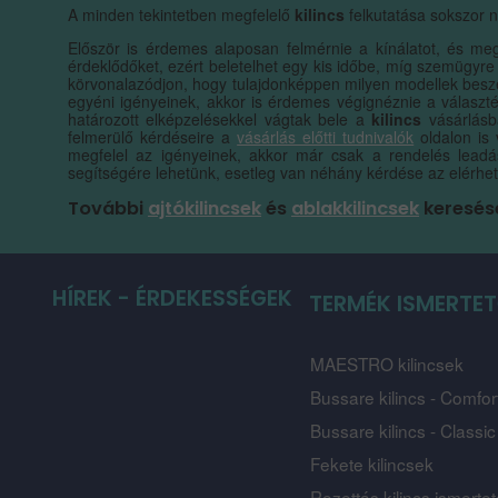
A minden tekintetben megfelelő
kilincs
felkutatása sokszor n
Először is érdemes alaposan felmérnie a kínálatot, és meg
érdeklődőket, ezért beletelhet egy kis időbe, míg szemügyre
körvonalazódjon, hogy tulajdonképpen milyen modellek besze
egyéni igényeinek, akkor is érdemes végignéznie a választ
határozott elképzelésekkel vágtak bele a
kilincs
vásárlásb
felmerülő kérdéseire a
vásárlás előtti tudnivalók
oldalon is 
megfelel az igényeinek, akkor már csak a rendelés leadá
segítségére lehetünk, esetleg van néhány kérdése az elérhető
További
ajtókilincsek
és
ablakkilincsek
keresés
HÍREK - ÉRDEKESSÉGEK
TERMÉK ISMERTE
MAESTRO kilincsek
Bussare kilincs - Comfort
Bussare kilincs - Classic
Fekete kilincsek
Rozettás kilincs ismerte