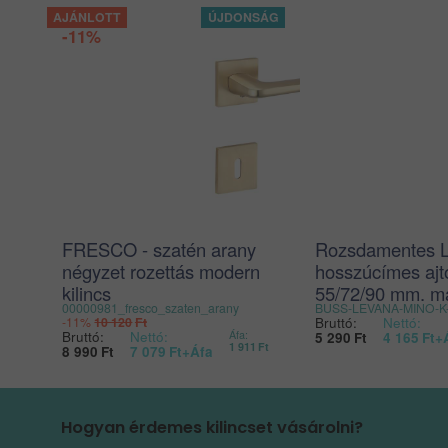
-11%
FRESCO - szatén arany
Rozsdamentes L
négyzet rozettás modern
hosszúcímes ajtó
kilincs
55/72/90 mm, m
00000981_fresco_szaten_arany
BUSS-LEVANA-MINO-K
Bruttó:
Nettó:
-11%
10 120
Ft
Bruttó:
Nettó:
Áfa:
5 290
Ft
4 165
Ft
+
1 911
Ft
8 990
Ft
7 079
Ft
+Áfa
Hogyan érdemes kilincset vásárolni?