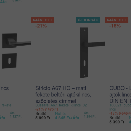
616
Ft
Áfa
-21%
-18%
lincs
Stricto A67 HC – matt
CUBO - L
fekete beltéri ajtókilincs,
ajtókilin
szögletes címmel
DIN EN 
_fekete
Bussare_A67_fekete_kilincs_02
100021_cubo
szabvány
-21%
7 475
Ft
incs
Bruttó:
Nettó:
Áfa:
Áfa:
-18%
6 545
F
1 127
Ft
1 254
Ft
Bruttó:
N
Áfa
5 899
Ft
4 645
Ft
+Áfa
5 390
Ft