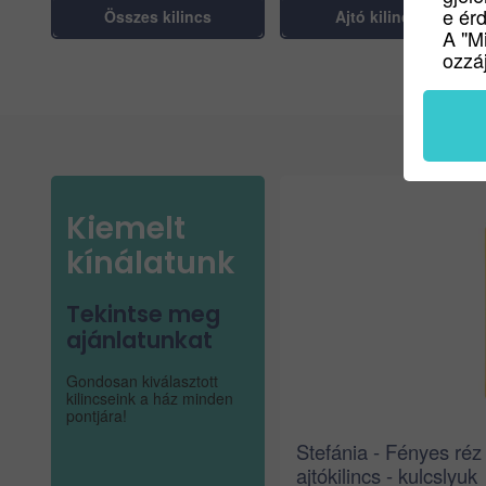
e ér
Összes kilincs
Ajtó kilincsek
A "M
ozzáj
Kiemelt
kínálatunk
Tekintse meg
ajánlatunkat
Gondosan kiválasztott
kilincseink a ház minden
pontjára!
Stefánia - Fényes réz
ajtókilincs - kulcslyuk