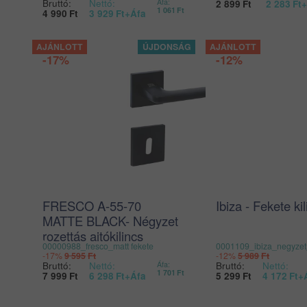
Bruttó:
Nettó:
Áfa:
2 899
Ft
2 283
Ft
+
1 061
Ft
4 990
Ft
3 929
Ft
+Áfa
-17%
-12%
FRESCO A-55-70
Ibiza - Fekete ki
MATTE BLACK- Négyzet
rozettás ajtókilincs
00000988_fresco_matt fekete
0001109_ibiza_negyzet
-17%
9 595
Ft
-12%
5 989
Ft
Bruttó:
Nettó:
Bruttó:
Nettó:
Áfa:
1 701
Ft
7 999
Ft
6 298
Ft
+Áfa
5 299
Ft
4 172
Ft
+