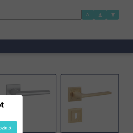
t
oztató