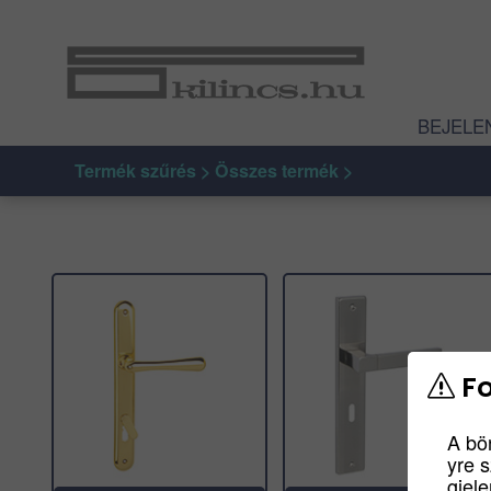
BEJELE
Termék szűrés > Összes termék >
Fo
A bö
yre 
gjel