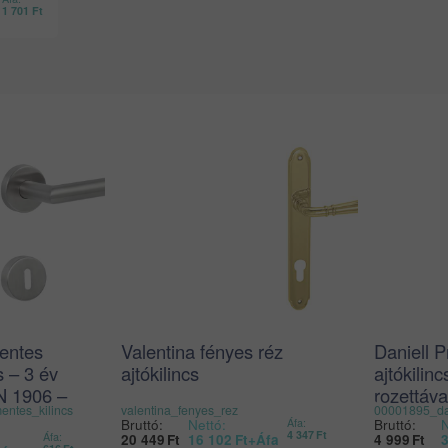
1 701
Ft
entes
Valentina fényes réz
Daniell P
s – 3 év
ajtókilincs
ajtókilin
N 1906 –
rozettáva
ntes_kilincs
valentina_fenyes_rez
00001895_dan
Bruttó:
Nettó:
Bruttó:
N
Áfa:
4 347
Ft
Áfa:
20 449
Ft
16 102
Ft
+Áfa
4 999
Ft