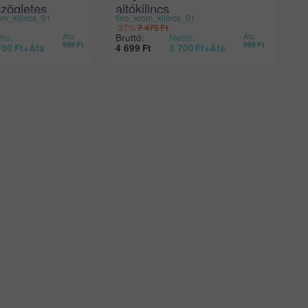
 szögletes
ajtókilincs
m_kilincs_01
fino_krom_kilincs_01
-37%
7 475
Ft
ttó:
Bruttó:
Nettó:
Áfa:
Áfa:
999
Ft
999
Ft
700
Ft
+Áfa
4 699
Ft
3 700
Ft
+Áfa