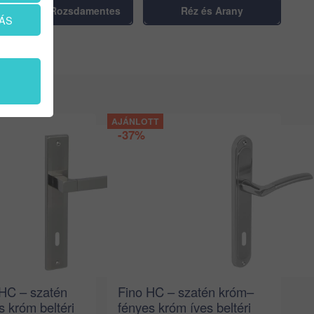
Króm és Rozsdamentes
Réz és Arany
ÁS
-37%
 HC – szatén
Fino HC – szatén króm–
 króm beltéri
fényes króm íves beltéri