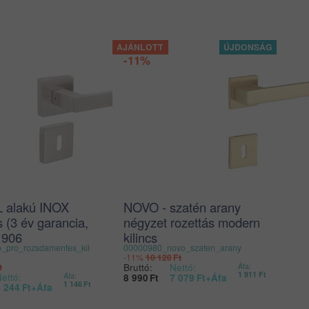
-11%
 alakú INOX
NOVO - szatén arany
cs (3 év garancia,
négyzet rozettás modern
1906
kilincs
_pro_rozsdamentes_kil
00000980_novo_szaten_arany
os)
-11%
10 120
Ft
Bruttó:
Nettó:
t
Áfa:
1 911
Ft
ettó:
Áfa:
8 990
Ft
7 079
Ft
+Áfa
1 146
Ft
4 244
Ft
+Áfa