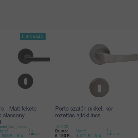
ro - Matt fekete
Porto szatén nikkel, kör
cs alacsony
rozettás ajtókilincs
l
iel_kor_fekete
100122
ettó:
Bruttó:
Nettó:
Áfa:
Áfa:
1 063
Ft
1 316
Ft
3 936
Ft
+Áfa
6 190
Ft
4 874
Ft
+Áfa