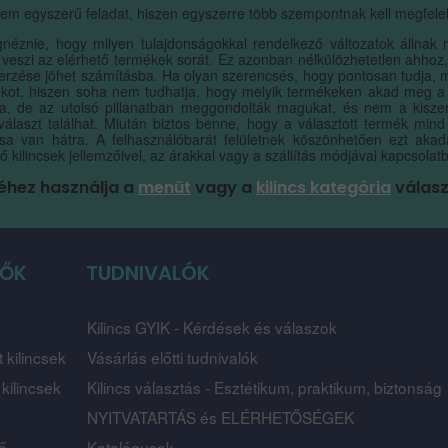
em egyszerű feladat, hiszen egyszerre több szempontnak kell megfelel
néznie, hogy milyen tulajdonságokkal rendelkező változatok állnak 
 veszi az elérhető termékek sorát. Ez azonban nélkülözhetetlen ahhoz,
rzése jöhet számításba. Ha olyan szerencsés, hogy pontosan tudja, mil
ékot, hiszen soha nem tudhatja, hogy melyik termékeken akad meg a
a, de az utolsó pillanatban meggondolták magukat, és nem a kiszem
választ találhat. Miután biztos benne, hogy a választott termék min
sa van hátra. A felhasználóbarát felületnek köszönhetően ezt aka
 kilincsek jellemzőivel, az árakkal vagy a szállítás módjával kapcsolat
éhez használja a
menüt
vagy a
kilincs kategória
válasz
TŐK
TUDNIVALÓK
Kilincs GYIK - Kérdések és válaszok
 kilincsek
Vásárlás előtti tudnivalók
 kilincsek
Kilincs választás - Esztétikum, praktikum, biztonság
NYITVATARTÁS és ELÉRHETŐSÉGEK
tő
Katalógusok