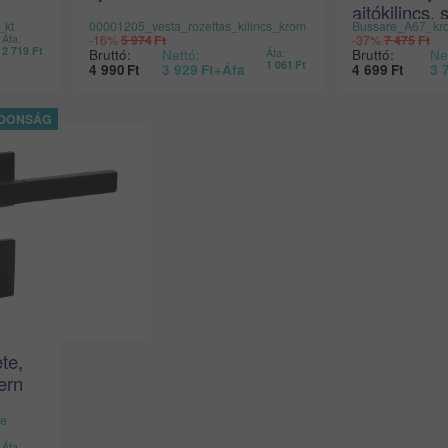
ajtókilincs,
_kt
00001205_vesta_rozettas_kilincs_krom
Bussare_A67_kro
Áfa:
-16%
5 974
Ft
-37%
7 475
Ft
2 719
Ft
Bruttó:
Nettó:
Bruttó:
Ne
Áfa:
1 061
Ft
4 990
Ft
3 929
Ft
+Áfa
4 699
Ft
3 
ete,
ern
te
Áfa: