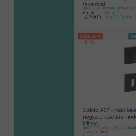
takaróval
00002002_stefania_fenyes_rez
Bruttó:
Nettó:
12 790
Ft
10 071
Ft
+Áfa
-21%
Stricto A67 - matt fek
négyzet rozettás mod
kilincs
00000992_stricto_67_matt feke
-21%
10 120
Ft