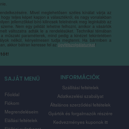
nie.
rendelkezésére. Mivel meglehetősen széles kínálat várja az
 hogy teljes képet kapjon a választékról, és nagy vonalakban
yen jellemzőkkel bíró kilincsek felelnének meg leginkább az
 szeme. Nem egy példát lehetne felhozni, amikor a vásárlók
elt változatra adták le a rendelésüket. Technikai témában
d a műszaki paraméterek, mind pedig a kinézet tekintetében
dályok nélkül, kényelmesen tudja megtenni. Ha bármiben a
ban, akkor bátran keresse fel az
ügyfélszolgálatunkat
!
tót!
INFORMÁCIÓK
SAJÁT MENÜ
Szállítási feltételek
Főoldal
Adatkezelési szabályat
Fiókom
Általános szerződési feltételek
Megrendeléseim
Gyártók és forgalmazók részére
Elállási feltételek
Kedvezményes kuponok itt
Elállási nyilatkozat