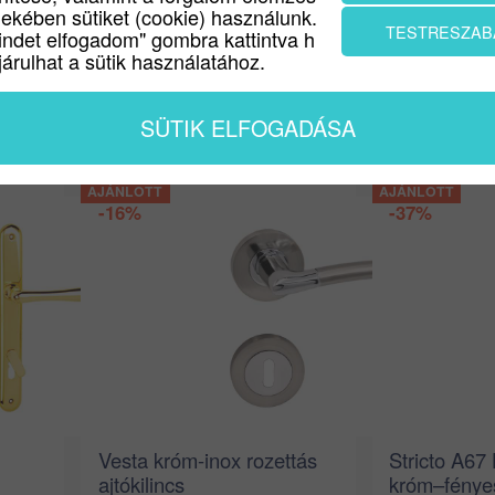
dekében sütiket (cookie) használunk.
Ablak kilincsek
Fekete és Antracit
TESTRESZAB
indet elfogadom" gombra kattintva h
árulhat a sütik használatához.
SÜTIK ELFOGADÁSA
-16%
-37%
Vesta króm-inox rozettás
Stricto A67
ajtókilincs
króm–fényes