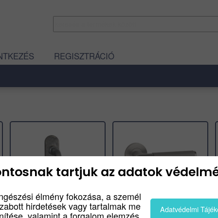
NTKEZÉS
REGISZTRÁCIÓ
ntosnak tartjuk az adatok védelmé
ngészési élmény fokozása, a személ
szabott hirdetések vagy tartalmak me
Adatvédelmi Tájék
enítése, valamint a forgalom elemzés