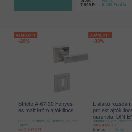
Bruttó:
Nettó:
7 999
Ft
6 298
Ft
+Áfa
-28%
-38%
Stricto A-67-30 Fényes-
L alakú rozsdam
és matt króm ajtókilincs
projekt ajtókilinc
garancia, DIN E
00000991Stricto_67_fenyes_es_matt
00000011_pro_rozsdame
matt INOX
_krom
-38%
4 695
Ft
Bruttó:
Nettó:
-28%
6 915
Ft