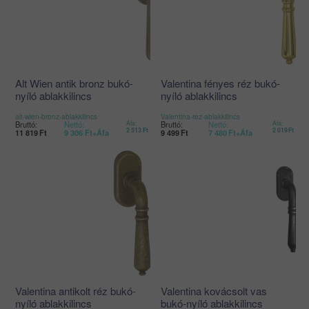
Alt Wien antik bronz bukó-
Valentina fényes réz bukó-
nyíló ablakkilincs
nyíló ablakkilincs
alt-wien-bronz-ablakkilincs
Valentina-rez-ablakkilincs
Bruttó:
Nettó:
Áfa:
Bruttó:
Nettó:
Áfa:
2 513
Ft
2 019
Ft
11 819
Ft
9 306
Ft
+Áfa
9 499
Ft
7 480
Ft
+Áfa
Valentina antikolt réz bukó-
Valentina kovácsolt vas
nyíló ablakkilincs
bukó-nyíló ablakkilincs