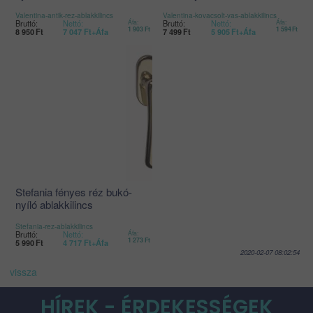
Valentina-antik-rez-ablakkilincs
Valentina-kovacsolt-vas-ablakkilincs
Bruttó:
Nettó:
Áfa:
Bruttó:
Nettó:
Áfa:
1 903
Ft
1 594
Ft
8 950
Ft
7 047
Ft
+Áfa
7 499
Ft
5 905
Ft
+Áfa
Stefania fényes réz bukó-
nyíló ablakkilincs
Stefania-rez-ablakkilincs
Bruttó:
Nettó:
Áfa:
1 273
Ft
5 990
Ft
4 717
Ft
+Áfa
2020-02-07 08:02:54
vissza
HÍREK - ÉRDEKESSÉGEK