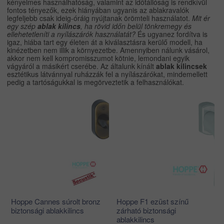
kényelmes használhatóság, valamint az időtállóság is rendkívül
fontos tényezők, ezek hiányában ugyanis az ablakravalók
legfeljebb csak ideig-óráig nyújtanak örömteli használatot.
Mit ér
egy szép
ablak kilincs
, ha rövid időn belül tönkremegy és
ellehetetleníti a nyílászárók használatát?
És ugyanez fordítva is
igaz, hiába tart egy életen át a kiválasztásra kerülő modell, ha
kinézetben nem illik a környezetbe. Amennyiben nálunk vásárol,
akkor nem kell kompromisszumot kötnie, lemondani egyik
vágyáról a másikért cserébe. Az általunk kínált
ablak kilincsek
esztétikus látvánnyal ruházzák fel a nyílászárókat, mindemellett
pedig a tartóságukkal is megörveztetik a felhasználókat.
Hoppe Cannes súrolt bronz
Hoppe F1 ezüst színű
biztonsági ablakkilincs
zárható biztonsági
ablakkilincs