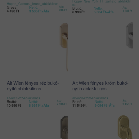
Hoppe_New_York_F1_zarhato_ablakkilin
Hoppe_Cannes _bronz_ablakkilincs
cs
Gross:
Nettó:
Áfa:
Bruttó:
Nettó:
Áfa:
955
Ft
4 490
Ft
3 535
Ft
+Áfa
1 486
Ft
6 990
Ft
5 504
Ft
+Áfa
Alt Wien fényes réz bukó-
Alt Wien fényes króm bukó-
nyíló ablakkilincs
nyíló ablakkilincs
alt-wien-rez-ablakkilincs
alt-wien-krom-ablakkilincs
Bruttó:
Nettó:
Áfa:
Bruttó:
Nettó:
Áfa:
2 336
Ft
2 455
Ft
10 990
Ft
8 654
Ft
+Áfa
11 549
Ft
9 094
Ft
+Áfa