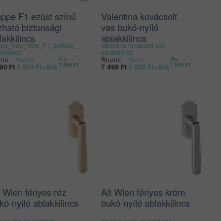
ppe F1 ezüst színű
Valentina kovácsolt
rható biztonsági
vas bukó-nyíló
lakkilincs
ablakkilincs
pe_New_York_F1_zarhato_
Valentina-kovacsolt-vas-
akkilincs
ablakkilincs
ttó:
Nettó:
Bruttó:
Nettó:
Áfa:
Áfa:
1 486
Ft
1 594
Ft
990
Ft
5 504
Ft
+Áfa
7 499
Ft
5 905
Ft
+Áfa
t Wien fényes réz
Alt Wien fényes króm
kó-nyíló ablakkilincs
bukó-nyíló ablakkilincs
-wien-rez-ablakkilincs
alt-wien-krom-ablakkilincs