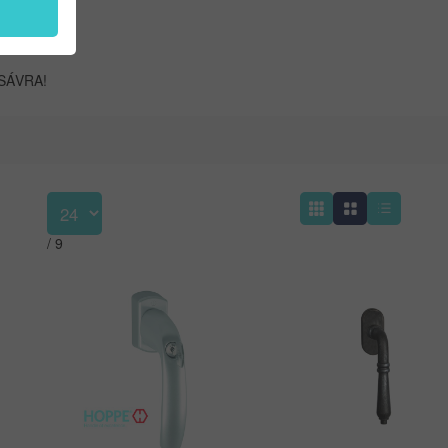
SÁVRA!
/
9