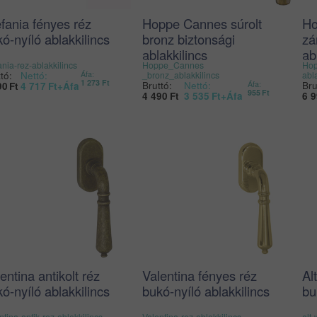
fania fényes réz
Hoppe Cannes súrolt
Ho
ó-nyíló ablakkilincs
bronz biztonsági
zá
ablakkilincs
ab
ania-rez-ablakkilincs
Hoppe_Cannes
Hop
tó:
Nettó:
Áfa:
_bronz_ablakkilincs
abl
1 273
Ft
Bruttó:
Nettó:
Bru
Áfa:
90
Ft
4 717
Ft
+Áfa
955
Ft
4 490
Ft
3 535
Ft
+Áfa
6 
entina antikolt réz
Valentina fényes réz
Al
ó-nyíló ablakkilincs
bukó-nyíló ablakkilincs
bu
ntina-antik-rez-ablakkilincs
Valentina-rez-ablakkilincs
alt