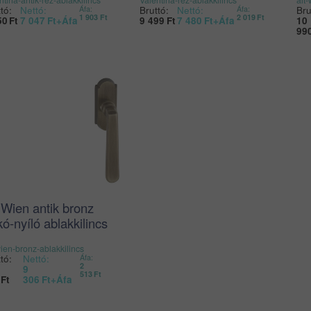
tó:
Nettó:
Bruttó:
Nettó:
Bru
Áfa:
Áfa:
1 903
Ft
2 019
Ft
50
Ft
7 047
Ft
+Áfa
9 499
Ft
7 480
Ft
+Áfa
10
99
 Wien antik bronz
ó-nyíló ablakkilincs
wien-bronz-ablakkilincs
tó:
Nettó:
Áfa:
2
9
513
Ft
Ft
306
Ft
+Áfa