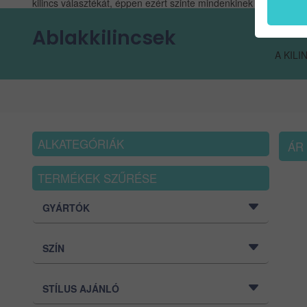
kilincs választékát, éppen ezért szinte mindenkinek lehetősége 
Ablakkilincsek
A KIL
ALKATEGÓRIÁK
TERMÉKEK SZŰRÉSE
GYÁRTÓK
SZÍN
STÍLUS AJÁNLÓ