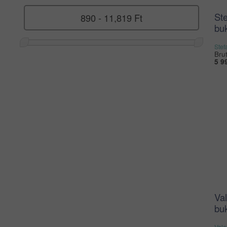
Ste
buk
Stef
Brut
5 9
Val
buk
Vale