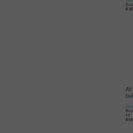
Brut
8 9
Alt
buk
alt-
Brut
11
819