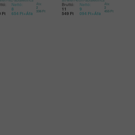
ttó:
Nettó:
Bruttó:
Nettó:
Áfa:
Áfa:
2
2
8
11
9
336
Ft
455
Ft
0
Ft
654
Ft
+Áfa
549
Ft
094
Ft
+Áfa