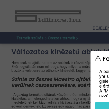
BEJELE
Termék szűrés > Összes termék >
Változatos kinézetű ablak k
Fo
Nem csak az ajtók, hanem az ablakok is részét képezik a bels
Ezért egyáltalán nem mindegy, hogy milyen a méretük, színük,
A bö
bízzák a véletlenre az otthonuk kinézetét. Legyen szó modern, k
yre 
Szinte az összes Maestro ajtókilincs
gjel
kerülnek összeszerelésre, ezért ezüg
e ér
A "M
A gazdag termékpalettának köszönhetően mindenki rátalálhat a
ozzáj
kialakítás, ami elengedhetetlen ahhoz, hogy a nyílászárók ha
megfelelőnek kell bizonyulnia a kiválasztásra kerülő kilincsek
egyéni igényeknek. Ez persze egy nagyon tág paraméter, hiszen