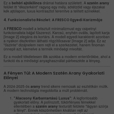
Ez a
beltéri ajtókilincs
drámai hatásra született. A
szatén arany
felület itt "ékszerként" ragyog egy mély, sötétzöld vagy éjszakai
kék ajtólapon, luxus kontrasztot teremtve a telített színekkel.
4. Funkcionalista Részlet: A FRESCO Egyedi Karizmája
A
FRESCO
modell a letisztult minimalizmust egy csipetnyi
funkcionalista bájjal fűszerezi. Karcsú, enyhén ovális, lapított karja
[Image 2] elegáns és kortárs. A modell egyedi karakterét azonban
a nyakon diszkréten látható rögzítőcsavar [Image 2] adja. Ez az
"őszinte" dizájnelem nem rejti el a szerkezetet, hanem finoman
ünnepli azt, kiemelve a termék minőségi mivoltát.
Ez a modell tökéletesen illik azokba a modern enteriőrökbe, ahol a
funkció és a minőségi anyaghasználat párbeszéde a lényeg.
A Fényen Túl: A Modern Szatén Arany Gyakorlati
Előnyei
A 2024-2025-ös
arany
trend sikere nemcsak az esztétikán múlik.
A modern technológia megoldotta a múlt problémáit.
"Alacsony Karbantartású Luxus"
: A legfontosabb
gyakorlati előny. A polírozott, tükörfényes fémekkel
ellentétben a
szatén arany
texturált felülete "lágyan szórja
a fényt". Ennek köszönhetően
kiválóan rejti az