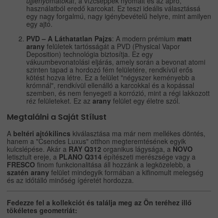
ujjlenyomatokat
, a vízcseppek nyomait és az apró,
használatból eredő karcokat. Ez teszi ideális választássá
egy nagy forgalmú, nagy igénybevételű helyre, mint amilyen
egy ajtó.
PVD – A Láthatatlan Pajzs
: A modern prémium
matt
arany
felületek tartósságát a PVD (Physical Vapor
Deposition) technológia biztosítja. Ez egy
vákuumbevonatolási eljárás, amely során a bevonat atomi
szinten tapad a hordozó fém felületére, rendkívül erős
kötést hozva létre. Ez a felület "négyszer keményebb a
krómnál", rendkívül ellenálló a karcokkal és a kopással
szemben, és nem fenyegeti a korrózió, mint a régi lakkozott
réz felületeket. Ez az
arany
felület egy életre szól.
Megtalálni a Saját Stílust
A
beltéri ajtókilincs
kiválasztása ma már nem mellékes döntés,
hanem a "Csendes Luxus" otthon megteremtésének egyik
kulcslépése. Akár a
RAY Q312
organikus lágysága, a
NOVO
letisztult ereje, a
PLANO Q314
építészeti merészsége vagy a
FRESCO
finom funkcionalitása áll hozzánk a legközelebb, a
szatén arany
felület mindegyik formában a kifinomult melegség
és az időtálló minőség ígéretét hordozza.
Fedezze fel a kollekciót és találja meg az Ön teréhez illő
tökéletes geometriát: