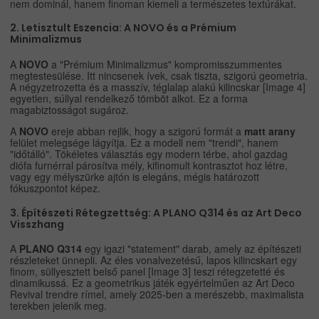
nem dominál, hanem finoman kiemeli a természetes textúrákat.
2. Letisztult Eszencia: A NOVO és a Prémium
Minimalizmus
A
NOVO
a "Prémium Minimalizmus" kompromisszummentes
megtestesülése. Itt nincsenek ívek, csak tiszta, szigorú geometria.
A négyzetrozetta és a masszív, téglalap alakú kilincskar [Image 4]
egyetlen, súllyal rendelkező tömböt alkot. Ez a forma
magabiztosságot sugároz.
A
NOVO
ereje abban rejlik, hogy a szigorú formát a
matt arany
felület melegsége lágyítja. Ez a modell nem "trendi", hanem
"időtálló". Tökéletes választás egy modern térbe, ahol gazdag
diófa furnérral párosítva mély, kifinomult kontrasztot hoz létre,
vagy egy mélyszürke ajtón is elegáns, mégis határozott
fókuszpontot képez.
3. Építészeti Rétegzettség: A PLANO Q314 és az Art Deco
Visszhang
A
PLANO Q314
egy igazi "statement" darab, amely az építészeti
részleteket ünnepli. Az éles vonalvezetésű, lapos kilincskart egy
finom, süllyesztett belső panel [Image 3] teszi rétegzetetté és
dinamikussá. Ez a geometrikus játék egyértelműen az Art Deco
Revival trendre rímel, amely 2025-ben a merészebb, maximalista
terekben jelenik meg.