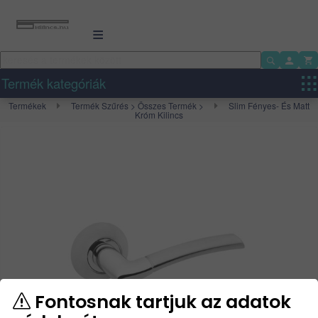
Termék kategóriák
Termékek
Termék Szűrés > Összes Termék >
Slim Fényes- És Matt
Króm Kilincs
Fontosnak tartjuk az adatok