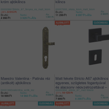
króm ajtókilincs
kilincs
00000991Stricto_67_fenyes_es_matt_krom
00007000_virata_krom_matt_krom
-28%
Bruttó:
Nettó:
Áfa:
6 915
Ft
2 402
Ft
Bruttó:
Nettó:
Áfa:
11 299
Ft
8 897
Ft
+Áfa
1 061
Ft
4 990
Ft
3 929
Ft
+Áfa
-21%
Maestro Valentina - Patinás réz
Matt fekete Stricto A67 ajtókilincs
(antikolt) ajtókilincs
egyenes, szögletes fogantyúval
és alacsony négyzetrozettával –
00001993valentina_antik_rez
00000992_stricto_67_matt fekete
3 év garancia
Bruttó:
Nettó:
Áfa:
-21%
10 120
Ft
4 039
Ft
Bruttó:
Nettó:
Áfa:
18 999
Ft
14 960
Ft
+Áfa
1 701
Ft
7 999
Ft
6 298
Ft
+Áfa
-17%
-11%