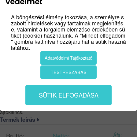
védelmét
A böngészési élmény fokozása, a személyre s
zabott hirdetések vagy tartalmak megjelenítés
e, valamint a forgalom elemzése érdekében sü
tiket (cookie) használunk. A "Mindet elfogadom
" gombra kattintva hozzájárulhat a sütik haszná
latához.
Adatvédelmi Tájékoztató
SLIM FÉNYES- ÉS MATT
KRÓM KILINCS
TESTRESZABÁS
cikkszám
Slim_fenyes_matt_krom_kilincs
SÜTIK ELFOGADÁSA
Slim kilincs. Bussare Comfort ajtókilincs, 5 év garanciával.
Fényes- és matt króm felület. Bussare Slim beltéri
ajtókilincs.
Termék leírás
Bruttó:
Nettó:
Áfa: