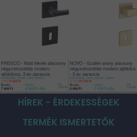
FRESCO - Matt fekete alacsony
NOVO - Szatén arany alacsony
négyzetrozettás modern
négyzetrozettás modern ajtókilcs
ajtókilincs, 3 év garancia
- 3 év garancia
00000988_fresco_matt fekete
00000980_novo_szaten_arany
-17%
-11%
9 595
Ft
10 120
Ft
Bruttó:
Nettó:
Áfa:
Bruttó:
Nettó:
Áfa:
1 701
Ft
1 911
Ft
7 999
Ft
6 298
Ft
+Áfa
8 990
Ft
7 079
Ft
+Áfa
HÍREK - ÉRDEKESSÉGEK
TERMÉK ISMERTETŐK