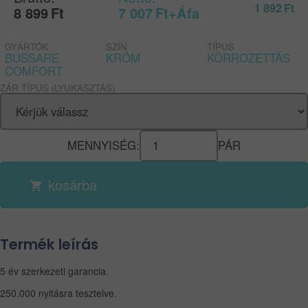
1 892
Ft
8 899
Ft
7 007
Ft
+Áfa
GYÁRTÓK
SZÍN
TÍPUS
BUSSARE
KRÓM
KÖRROZETTÁS
COMFORT
ZÁR TÍPUS (LYUKASZTÁS)
MENNYISÉG:
PÁR
kosárba
Termék leírás
5 év szerkezeti garancia.
250.000 nyitásra tesztelve.