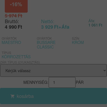
-16%
5 974
Ft
Bruttó:
Nettó:
Áfa:
1 061
Ft
4 990
Ft
3 929
Ft
+Áfa
GYÁRTÓK
GYÁRTÓK
SZÍN
MAESTRO
BUSSARE
KRÓM
CLASSIC
TÍPUS
KÖRROZETTÁS
ZÁR TÍPUS (LYUKASZTÁS)
MENNYISÉG:
PÁR
kosárba