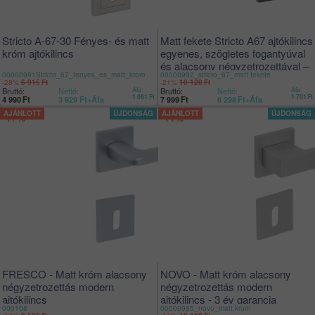
Stricto A-67-30 Fényes- és matt
Matt fekete Stricto A67 ajtókilincs
króm ajtókilincs
egyenes, szögletes fogantyúval
és alacsony négyzetrozettával –
00000991Stricto_67_fenyes_es_matt_krom
00000992_stricto_67_matt fekete
3 év garancia
-28%
-21%
6 915
Ft
10 120
Ft
Bruttó:
Nettó:
Áfa:
Bruttó:
Nettó:
Áfa:
1 061
Ft
1 701
Ft
4 990
Ft
3 929
Ft
+Áfa
7 999
Ft
6 298
Ft
+Áfa
-17%
-11%
FRESCO - Matt króm alacsony
NOVO - Matt króm alacsony
négyzetrozettás modern
négyzetrozettás modern
ajtókilincs
ajtókilincs - 3 év garancia
000108
00000985_novo_matt krom