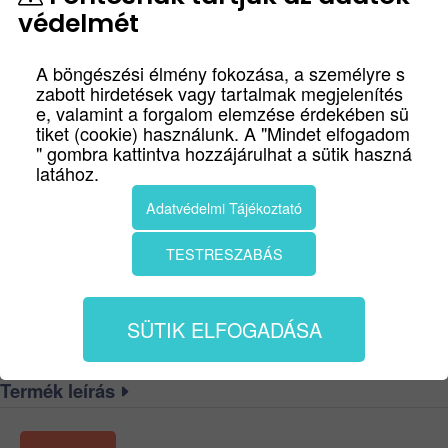
védelmét
A böngészési élmény fokozása, a személyre s
zabott hirdetések vagy tartalmak megjelenítés
e, valamint a forgalom elemzése érdekében sü
tiket (cookie) használunk. A "Mindet elfogadom
" gombra kattintva hozzájárulhat a sütik haszná
latához.
VESTA KRÓM-INOX
Adatvédelmi Tájékoztató
ROZETTÁS AJTÓKILINCS
TESTRESZABÁS
cikkszám
00001205_vesta_rozettas_kilincs_krom
Maestro Vesta. -Basic- Rozettás, beltéri ajtókilincs, fényes-
SÜTIK ELFOGADÁSA
és matt króm felülettel. Kör rozettás, beltéri, alumínium
ajtókilincs.
Termék leírás