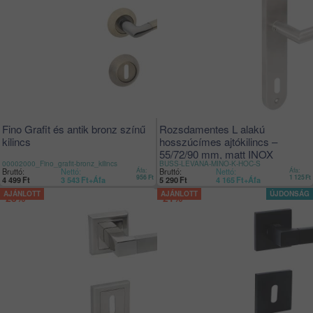
Fino Grafit és antik bronz színű
Rozsdamentes L alakú
kilincs
hosszúcímes ajtókilincs –
55/72/90 mm, matt INOX
00002000_Fino_grafit-bronz_kilincs
BUSS-LEVANA-MINO-K-HOC-S
Bruttó:
Nettó:
Áfa:
Bruttó:
Nettó:
Áfa:
956
Ft
1 125
Ft
4 499
Ft
3 543
Ft
+Áfa
5 290
Ft
4 165
Ft
+Áfa
-28%
-21%