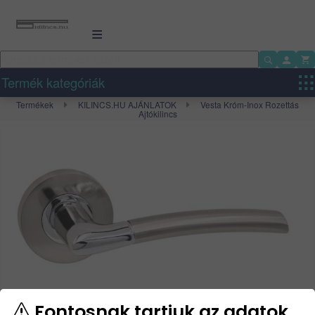
Termék kategóriák
Termékek
KILINCS.HU AJÁNLATOK
Vesta Króm-Inox Rozettás
Ajtókilincs
Fontosnak tartjuk az adatok