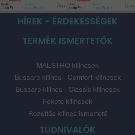
-17%
-11%
9 595
Ft
10 120
Ft
Bruttó:
Nettó:
Áfa:
Bruttó:
Nettó:
Áfa:
1 701
Ft
1 911
Ft
7 999
Ft
6 298
Ft
+Áfa
8 990
Ft
7 079
Ft
+Áfa
HÍREK - ÉRDEKESSÉGEK
TERMÉK ISMERTETŐK
MAESTRO kilincsek
Bussare kilincs - Comfort kilincsek
Bussare kilincs - Classic kilincsek
Fekete kilincsek
Rozettás kilincs ismertető
TUDNIVALÓK