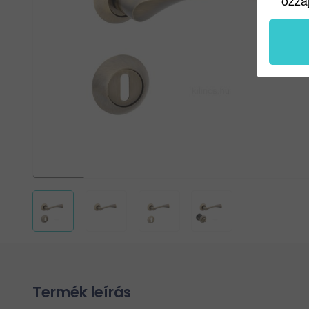
ozzáj
Termék leírás