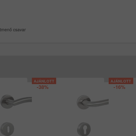
 átmenő csavar
-38%
-16%