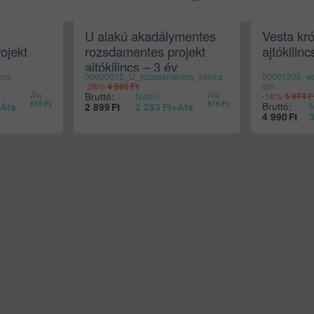
U alakú akadálymentes
Vesta kró
ojekt
rozsdamentes projekt
ajtókilinc
ajtókilincs – 3 év
ncs
00000015_U_rozsdamentes_kilincs
00001205_ves
N 1906 –
garancia, DIN EN 1906 –
-38%
4 695
Ft
om
matt INOX
Bruttó:
Nettó:
Áfa:
Áfa:
-16%
5 974
F
616
Ft
616
Ft
Bruttó:
N
Áfa
2 899
Ft
2 283
Ft
+Áfa
4 990
Ft