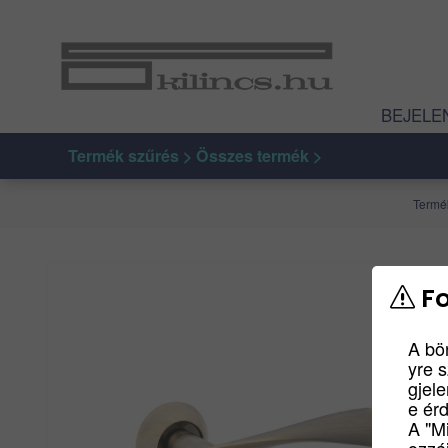
BEJELE
Termék szűrés > Összes termék >
Term
Fo
A bö
yre 
gjel
e ér
A "M