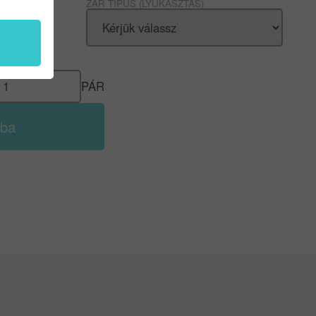
ZÁR TÍPUS (LYUKASZTÁS)
SSIC
S
PÁR
rba