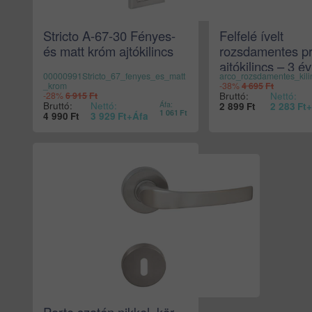
Stricto A-67-30 Fényes-
Felfelé ívelt
és matt króm ajtókilincs
rozsdamentes pr
ajtókilincs – 3 év
00000991Stricto_67_fenyes_es_matt
arco_rozsdamentes_kili
garancia, DIN E
_krom
-38%
4 695
Ft
matt INOX
Bruttó:
Nettó:
-28%
6 915
Ft
Bruttó:
Nettó:
Áfa:
2 899
Ft
2 283
Ft
+
1 061
Ft
4 990
Ft
3 929
Ft
+Áfa
Porto szatén nikkel, kör