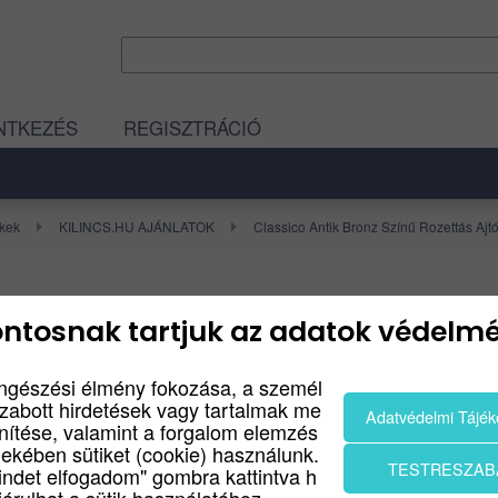
NTKEZÉS
REGISZTRÁCIÓ
ékek
KILINCS.HU AJÁNLATOK
Classico Antik Bronz Színű Rozettás Ajtó
CLASSICO ANTIK BRO
ntosnak tartjuk az adatok védelmé
ROZETTÁS AJTÓKILIN
ngészési élmény fokozása, a személ
szabott hirdetések vagy tartalmak me
Classico rozettás beltéri ajtókilincs, csiszolt bronz fel
Adatvédelmi Tájék
enítése, valamint a forgalom elemzés
Termék leírás
dekében sütiket (cookie) használunk.
TESTRESZAB
indet elfogadom" gombra kattintva h