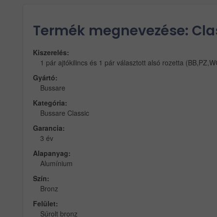
Termék megnevezése: Class
Kiszerelés:
1 pár ajtókilincs és 1 pár választott alsó rozetta (BB,PZ,W
Gyártó:
Bussare
Kategória:
Bussare Classic
Garancia:
3 év
Alapanyag:
Alumínium
Szín:
Bronz
Felület:
Súrolt bronz