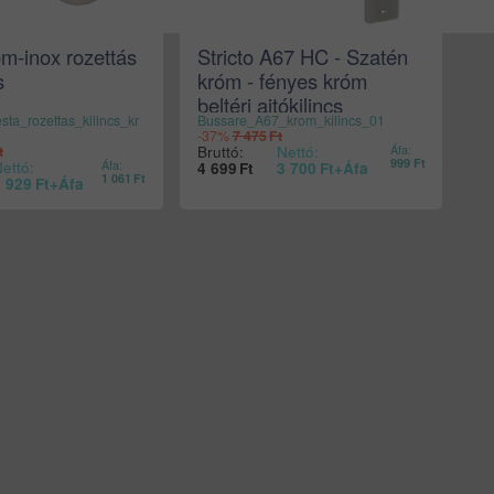
m-inox rozettás
Stricto A67 HC - Szatén
s
króm - fényes króm
beltéri ajtókilincs
ta_rozettas_kilincs_kr
Bussare_A67_krom_kilincs_01
-37%
7 475
Ft
Bruttó:
Nettó:
t
Áfa:
999
Ft
ettó:
Áfa:
4 699
Ft
3 700
Ft
+Áfa
1 061
Ft
3 929
Ft
+Áfa