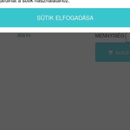
árulhat a sütik használatához.
GYÁRTÓK
Bruttó:
BUSSARE CLA
4 499
Ft
SZÍN
BRONZ
Nettó:
SÜTIK ELFOGADÁSA
TÍPUS
3 543
Ft
+Áfa
KÖRROZETTÁ
Áfa:
MENNYISÉG:
956
Ft
kosá